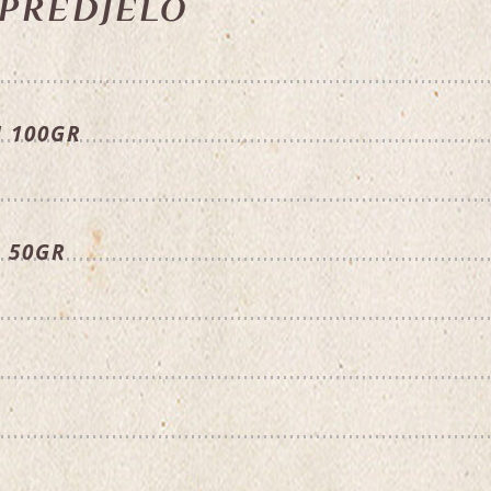
 PREDJELO
I 100GR
 50GR